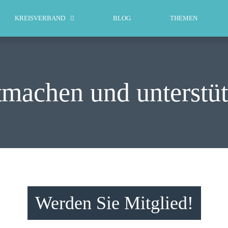
WILLKOMMEN
KREISVERBAND
BLOG
THEMEN
KREISVERBAND
BLOG
machen und unterstü
THEMEN
MITMACHEN
KONTAKT
Werden Sie Mitglied!