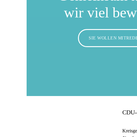
wir viel be
SIE WOLLEN MITRED
CDU-
Kreisge