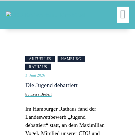
WILLKOMMEN
KREISVERBAND
BLOG
AKTUELLES
HAMBURG
THEMEN
RATHAUS
MITMACHEN
3. Juni 2026
KONTAKT
Die Jugend debattiert
by Laura Dieball
Im Hamburger Rathaus fand der
Landeswettbewerb „Jugend
debattiert“ statt, an dem Maximilian
Vogel, Mitglied unserer CDU und